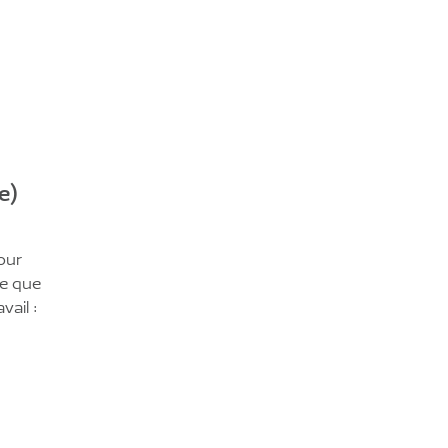
e)
our
Ce que
vail :