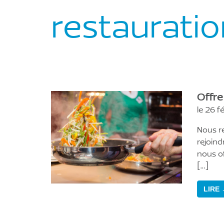
restauratio
Offre
le 26 f
Nous r
rejoin
nous of
[…]
LIRE